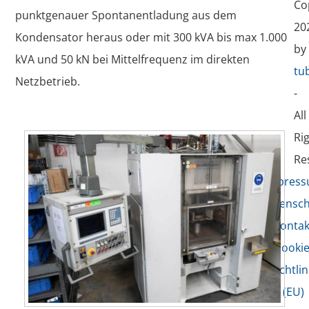
Co
punktgenauer Spontanentladung aus dem
20
Kondensator heraus oder mit 300 kVA bis max 1.000
by
kVA und 50 kN bei Mittelfrequenz im direkten
tu
Netzbetrieb.
-
All
Ri
Re
Impres
Datensch
Kontak
Cookie
Richtlin
(EU)