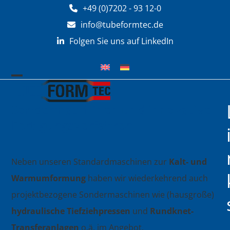
Zum
+49 (0)7202 - 93 12-0
Inhalt
info@tubeformtec.de
springen
Folgen Sie uns auf LinkedIn
Mobiles
Mobiles
Menü
Menü
Sondermaschinen und innovative
öffnen
schließen
Fertigungsverfahren
Neben unseren Standardmaschinen zur
Kalt- und
Warmumformung
haben wir wiederkehrend auch
projektbezogene Sondermaschinen wie (hausgroße)
hydraulische Tiefziehpressen
und
Rundknet-
Transferanlagen
o.ä. im Angebot.