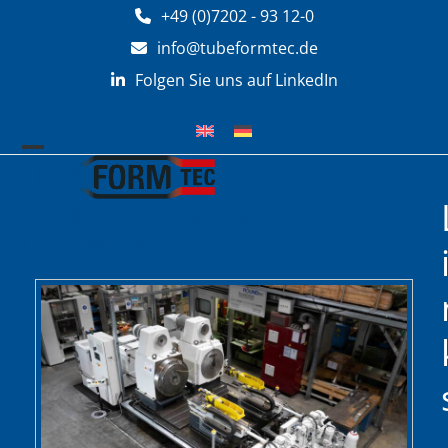
Zum
+49 (0)7202 - 93 12-0
Inhalt
info@tubeformtec.de
springen
Folgen Sie uns auf LinkedIn
Mobiles
Mobiles
Menü
Menü
Rundkneten für präzise
öffnen
schließen
Umformprozesse