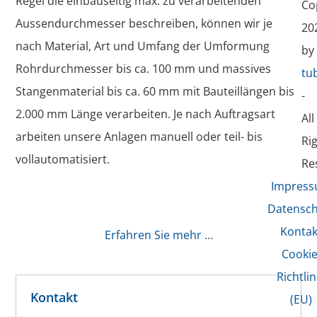
Regel die einbauseitig max. zu verarbeitenden
Co
Aussendurchmesser beschreiben, können wir je
20
nach Material, Art und Umfang der Umformung
by
Rohrdurchmesser bis ca. 100 mm und massives
tu
Stangenmaterial bis ca. 60 mm mit Bauteillängen bis
-
2.000 mm Länge verarbeiten. Je nach Auftragsart
All
arbeiten unsere Anlagen manuell oder teil- bis
Ri
vollautomatisiert.
Re
Impres
Datensch
Kontak
Erfahren Sie mehr …
Cookie
Richtlin
Kontakt
(EU)