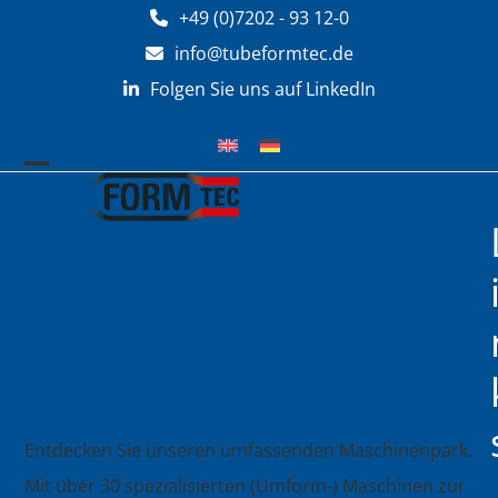
Zum
+49 (0)7202 - 93 12-0
Inhalt
info@tubeformtec.de
springen
Folgen Sie uns auf LinkedIn
Mobiles
Mobiles
Menü
Menü
öffnen
schließen
Maschinenpark für
Umformtechnik und
innovative
Fertigungslösungen
Entdecken Sie unseren umfassenden Maschinenpark.
Mit über 30 spezialisierten (Umform-) Maschinen zur