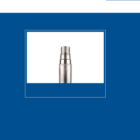
Anwendungsbeispiele Axial
Axial geformte Steckverzahnung