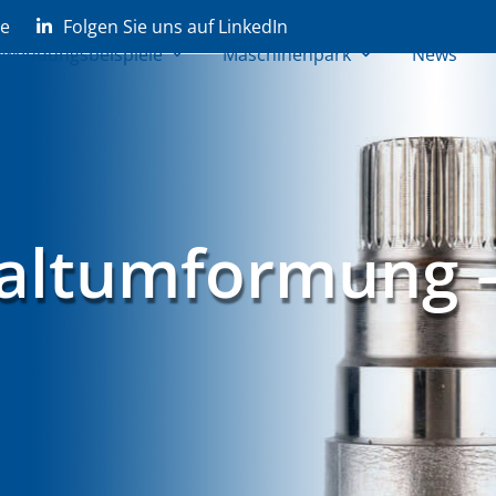
de
Folgen Sie uns auf LinkedIn
wendungsbeispiele
Maschinenpark
News
altumformung –