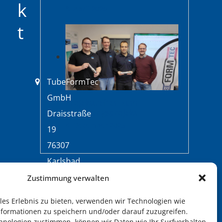
k
8. April 2026
t
TubeFormTec
GmbH
Projekttreffen zum
Forschungsprojekt
Draisstraße
4. Dezember 2025
19
76307
Karlsbad
Zustimmung verwalten
+49
(0)7202/93
es Erlebnis zu bieten, verwenden wir Technologien wie
nformationen zu speichern und/oder darauf zuzugreifen.
12-0
hnologien zustimmen, können wir Daten wie Ihr Surfverhalten