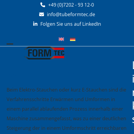
Zum
+49 (0)7202 - 93 12-0
Inhalt
info@tubeformtec.de
springen
Folgen Sie uns auf LinkedIn
Mobiles
Mobiles
Menü
Menü
öffnen
schließen
Was ist E-Stauchen?
Beim Elektro-Stauchen oder kurz E-Stauchen sind die
Verfahrensschritte Erwärmen und Umformen in
einem parallel ablaufenden Prozess innerhalb einer
Maschine zusammengefasst, was zu einer deutlichen
Steigerung der in einem Umformschritt erreichbaren