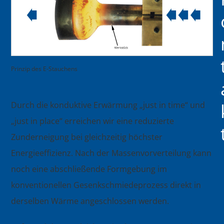
Prinzip des E-Stauchens
Durch die konduktive Erwärmung „just in time“ und
„just in place“ erreichen wir eine reduzierte
Zunderneigung bei gleichzeitig höchster
Energieeffizienz. Nach der Massenvorverteilung kann
noch eine abschließende Formgebung im
konventionellen Gesenkschmiedeprozess direkt in
derselben Wärme angeschlossen werden.