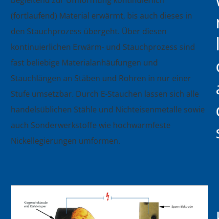
begleitend zur Umformung kontinuierlich
(fortlaufend) Material erwärmt, bis auch dieses in
den Stauchprozess übergeht. Über diesen
kontinuierlichen Erwärm- und Stauchprozess sind
fast beliebige Materialanhäufungen und
Stauchlängen an Stäben und Rohren in nur einer
Stufe umsetzbar. Durch E-Stauchen lassen sich alle
handelsüblichen Stähle und Nichteisenmetalle sowie
auch Sonderwerkstoffe wie hochwarmfeste
Nickellegierungen umformen.