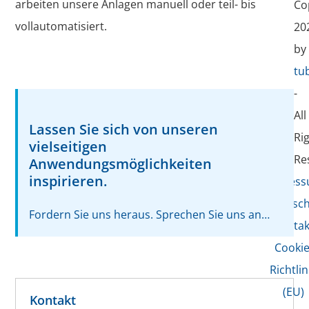
arbeiten unsere Anlagen manuell oder teil- bis
Co
vollautomatisiert.
20
by
tu
-
All
Lassen Sie sich von unseren
Ri
vielseitigen
Re
Anwendungsmöglichkeiten
inspirieren.
Impres
Datensch
Fordern Sie uns heraus. Sprechen Sie uns an…
Kontak
Cookie
Richtlin
(EU)
Kontakt